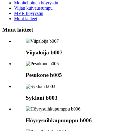
Monitehoinen höyrystin
Viljan kuivausrumpu
MVR höyrystin
Muut laitteet
Muut laitteet
Viipaloija b007
Pesukone b005
Sykloni b003
Höyrysuihkupumppu b006