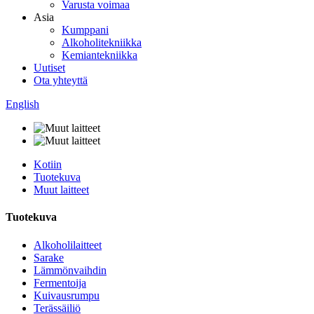
Varusta voimaa
Asia
Kumppani
Alkoholitekniikka
Kemiantekniikka
Uutiset
Ota yhteyttä
English
Kotiin
Tuotekuva
Muut laitteet
Tuotekuva
Alkoholilaitteet
Sarake
Lämmönvaihdin
Fermentoija
Kuivausrumpu
Terässäiliö