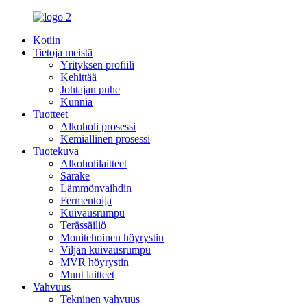
Kotiin
Tietoja meistä
Yrityksen profiili
Kehittää
Johtajan puhe
Kunnia
Tuotteet
Alkoholi prosessi
Kemiallinen prosessi
Tuotekuva
Alkoholilaitteet
Sarake
Lämmönvaihdin
Fermentoija
Kuivausrumpu
Terässäiliö
Monitehoinen höyrystin
Viljan kuivausrumpu
MVR höyrystin
Muut laitteet
Vahvuus
Tekninen vahvuus