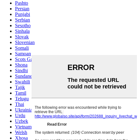
Pashto
Persian
Punjabi
Serbian
Sesotho
Sinhala
Slovak
Slovenian
Somali
Samoan
Scots Gaelic
Shona
Sindhi
Sundanese
Swahili
Tajik
Tamil
Telugu
Thai
Ukrainian
Urdu
Uzbek
Vietnamese
Welsh
Xhosa