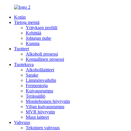
Kotiin
Tietoja meistä
Yrityksen profiili
Kehittää
Johtajan puhe
Kunnia
Tuotteet
Alkoholi prosessi
Kemiallinen prosessi
Tuotekuva
Alkoholilaitteet
Sarake
Lämmönvaihdin
Fermentoija
Kuivausrumpu
Terässäiliö
Monitehoinen höyrystin
Viljan kuivausrumpu
MVR höyrystin
Muut laitteet
Vahvuus
Tekninen vahvuus