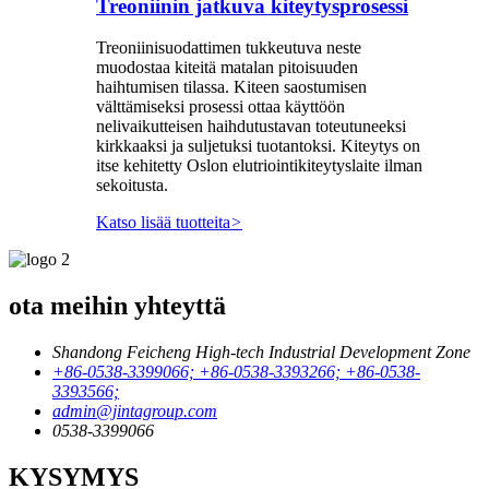
Treoniinin jatkuva kiteytysprosessi
Treoniinisuodattimen tukkeutuva neste
muodostaa kiteitä matalan pitoisuuden
haihtumisen tilassa. Kiteen saostumisen
välttämiseksi prosessi ottaa käyttöön
nelivaikutteisen haihdutustavan toteutuneeksi
kirkkaaksi ja suljetuksi tuotantoksi. Kiteytys on
itse kehitetty Oslon elutriointikiteytyslaite ilman
sekoitusta.
Katso lisää tuotteita
>
ota meihin yhteyttä
Shandong Feicheng High-tech Industrial Development Zone
+86-0538-3399066; +86-0538-3393266; +86-0538-
3393566;
admin@jintagroup.com
0538-3399066
KYSYMYS