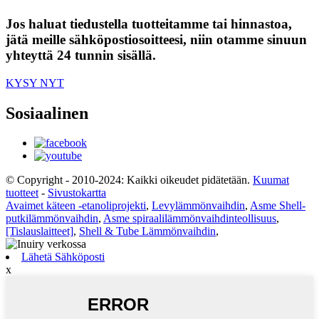
Jos haluat tiedustella tuotteitamme tai hinnastoa,
jätä meille sähköpostiosoitteesi, niin otamme sinuun
yhteyttä 24 tunnin sisällä.
KYSY NYT
Sosiaalinen
© Copyright - 2010-2024: Kaikki oikeudet pidätetään.
Kuumat
tuotteet
-
Sivustokartta
Avaimet käteen -etanoliprojekti
,
Levylämmönvaihdin
,
Asme Shell-
putkilämmönvaihdin
,
Asme spiraalilämmönvaihdinteollisuus
,
[Tislauslaitteet]
,
Shell & Tube Lämmönvaihdin
,
Lähetä Sähköposti
x