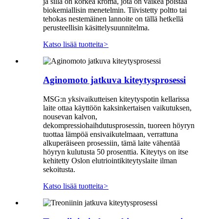
ja sillä on korkea kroma, jota on vaikea poistaa
biokemiallisin menetelmin. Tiivistetty poltto tai
tehokas nestemäinen lannoite on tällä hetkellä
perusteellisin käsittelysuunnitelma.
Katso lisää tuotteita
>
Aginomoto jatkuva kiteytysprosessi
MSG:n yksivaikutteisen kiteytyspotin kellarissa
laite ottaa käyttöön kaksinkertaisen vaikutuksen,
nousevan kalvon,
dekompressiohaihdutusprosessin, tuoreen höyryn
tuottaa lämpöä ensivaikutelmaan, verrattuna
alkuperäiseen prosessiin, tämä laite vähentää
höyryn kulutusta 50 prosenttia. Kiteytys on itse
kehitetty Oslon elutriointikiteytyslaite ilman
sekoitusta.
Katso lisää tuotteita
>