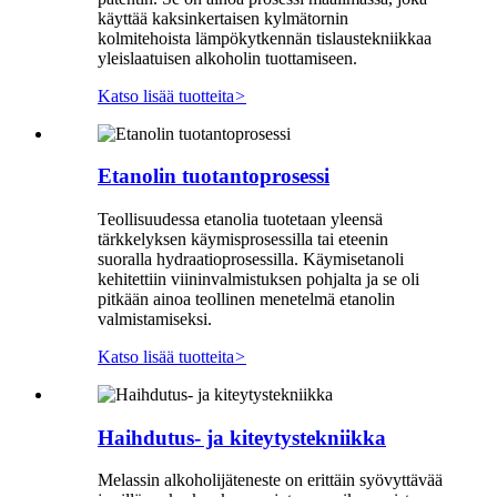
käyttää kaksinkertaisen kylmätornin
kolmitehoista lämpökytkennän tislaustekniikkaa
yleislaatuisen alkoholin tuottamiseen.
Katso lisää tuotteita
>
Etanolin tuotantoprosessi
Teollisuudessa etanolia tuotetaan yleensä
tärkkelyksen käymisprosessilla tai eteenin
suoralla hydraatioprosessilla. Käymisetanoli
kehitettiin viininvalmistuksen pohjalta ja se oli
pitkään ainoa teollinen menetelmä etanolin
valmistamiseksi.
Katso lisää tuotteita
>
Haihdutus- ja kiteytystekniikka
Melassin alkoholijäteneste on erittäin syövyttävää