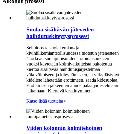
Alkoholi prosessi
Suolaa sisältävän jäteveden
haihdutuskiteytysprosessi
Selluloosa-, suolakemian- ja
kivihiilikemianteollisuudessa tuotetun jätenesteen
"korkean suolapitoisuuden" ominaisuuksien
vuoksi käytetään kolmivaikutteista pakotettua
kiertoa sisältävää haihdutusjärjestelmää
väkevöimiseen ja kiteyttämiseen, ja ylikyllästynyt
kideliete lähetetään erottimeen. saada kidesuolaa.
Erottamisen jälkeen emäliuos palaa järjestelmään
jatkamaan. Kiertävä keskittyminen.
Katso lisää tuotteita
>
Viiden kolonnin kolmitehoinen