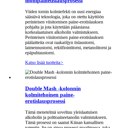
monipainetislausprosessi
Viiden tornin kolmiefekti on uusi energiaa
säästävä teknologia, joka on otettu käyttöön
perinteisen viisitornisen paine-erotislauksen
pohjalta ja jota käytetään pääasiassa
korkealaatuisen alkoholin valmistukseen.
Perinteisen viisitornisen paine-erotislauksen
päälaitteita ovat raakaöljyn tislaustorni,
laimennustorni, rektifiointitorni, metanolitorni ja
epäpuhtaustorni.
Katso lisää tuotteita
>
Double Mash -kolonnin
kolmitehoinen paine-
erotislausprosessi
Tämä menetelmä soveltuu yleislaatuisen
alkoholin ja polttoaineetanolin valmistukseen.
Tämä prosessi on saanut Kiinan kansallisen
patentin. Se on ainoa prosessi maailmassa, joka