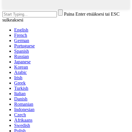
Paina Enter etsiäksesi tai ESC
sulkeaksesi
English
French
German
Portuguese
Spanish
Russian
Japanese
Korean
Arabic
Irish
Greek
Turkish
Italian
Danish
Romanian
Indonesian
Czech
Afrikaans
Swedish
Polish