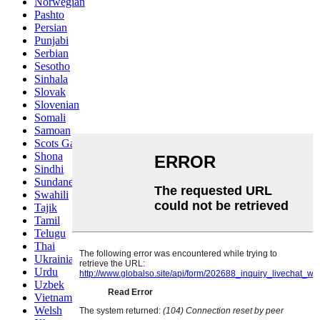
Norwegian
Pashto
Persian
Punjabi
Serbian
Sesotho
Sinhala
Slovak
Slovenian
Somali
Samoan
Scots Gaelic
Shona
Sindhi
Sundanese
Swahili
Tajik
Tamil
Telugu
Thai
Ukrainian
Urdu
Uzbek
Vietnamese
Welsh