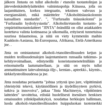
jälkeen Jintasta on tullut alkoholin / etanolin tuotantolinjan ja
jätevedenkäsittelylaitteiden valmistuspohja Kiinassa, jolla on
laajamittainen, korkea integraatio, tekninen vahvuus ja
energiansäästö, mikä määrittelee "Alkoholitislauskolonnin
kansallisen standardin". ", "Furfuraalin tislauskolonni" ja
"Furfuraalin hydrolyysiastia". Alkoholin/etanolin tuotanto- ja
ympäristötuotantolaitteet "JINTA"-brändillä on ollut asiakkaiden
luotettava valinta kotimaassa ja ulkomailla, erityisesti tunnetuissa
suurissa tislaamoissa, ja niitä on viety kymmeniin maihin
Kaakkois-Aasiassa, Itä-Euroopassa, Afrikassa, Etelä-Amerikassa
jne. .
Jinta on omistautunut alkoholi-/etanoliteollisuuden ketjun ja
muiden teollisuudenalojen laajentamiseen runsaalla tutkimus- ja
kehitysvoimallaan, edistyneillä koneistusmenetelmillään ja
erinomaisella laatumainellaan, ja siitä on myös tullut
ammattimainen laitevalmistaja öljy-, kemian-, apteekki-, käymis-,
tärkkelysteollisuudessa ja jne.
Jinta noudattaa periaatetta "johtaa yritystä ipso jure, vilpittömästi
yhteistyötä tekevä, käytännöllinen ja täydellisyyteen pyrkivä,
tutkiva ja innovoiva", jatkaa "Jinta Machineryn, vilpittömien
laitteiden" tavoittelua, edistää huolellisesti itsenäisen henkisen
omaisuuden ydinkilpailukykyä, noudattaa herkkujen hallintaan,
luoda alkoholi-/etanoliteollisuuden huippuluokan tuotemerkki