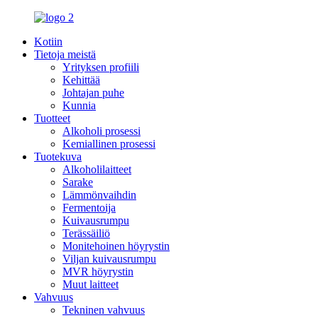
Kotiin
Tietoja meistä
Yrityksen profiili
Kehittää
Johtajan puhe
Kunnia
Tuotteet
Alkoholi prosessi
Kemiallinen prosessi
Tuotekuva
Alkoholilaitteet
Sarake
Lämmönvaihdin
Fermentoija
Kuivausrumpu
Terässäiliö
Monitehoinen höyrystin
Viljan kuivausrumpu
MVR höyrystin
Muut laitteet
Vahvuus
Tekninen vahvuus