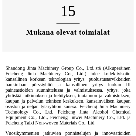
15
Mukana olevat toimialat
Shandong Jinta Machinery Group Co., Ltd.:stä (Alkuperäinen
Feicheng Jinta Machinery Co., Ltd.) tulee kollektivisoitu
kansallinen korkean teknologian yritys, puolustustarvikkeiden
hankintaan pörssiyhtiö ja kansallinen yritys luokan III
paineastioiden suunnittelussa ja valmistuksessa. yritys, joka
yhdistää tutkimuksen ja kehityksen, tuotannon ja valmistuksen,
kaupan ja palvelun teknisen keskuksen, kansainvälisen kaupan
osaston ja neljän tytäryhtiön kanssa: Feicheng Jinta Machinery
Technology Co., Ltd. Feicheng Jinta Alcohol Chemical
Equipment Co., Ltd., Feicheng Jinwei Machinery Co., Ltd. ja
Feicheng Taixi Non-woven Materials Co., Ltd.
Vuosikymmenien jatkuvien ponnistelujen ja innovaatioiden