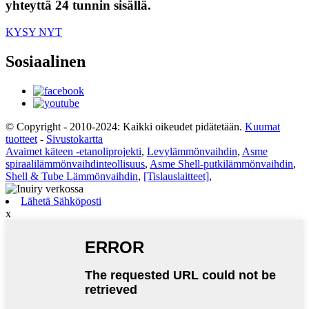
yhteyttä 24 tunnin sisällä.
KYSY NYT
Sosiaalinen
© Copyright - 2010-2024: Kaikki oikeudet pidätetään.
Kuumat
tuotteet
-
Sivustokartta
Avaimet käteen -etanoliprojekti
,
Levylämmönvaihdin
,
Asme
spiraalilämmönvaihdinteollisuus
,
Asme Shell-putkilämmönvaihdin
,
Shell & Tube Lämmönvaihdin
,
[Tislauslaitteet]
,
Lähetä Sähköposti
x